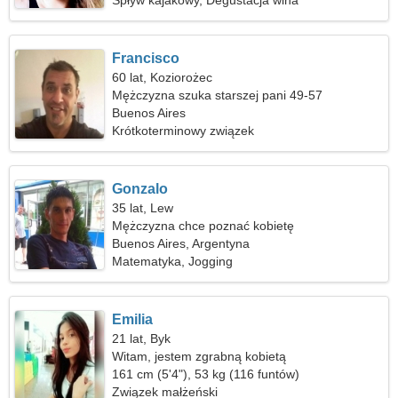
Spływ kajakowy, Degustacja wina
Francisco
60 lat, Koziorożec
Mężczyzna szuka starszej pani 49-57
Buenos Aires
Krótkoterminowy związek
Gonzalo
35 lat, Lew
Mężczyzna chce poznać kobietę
Buenos Aires, Argentyna
Matematyka, Jogging
Emilia
21 lat, Byk
Witam, jestem zgrabną kobietą
161 cm (5'4"), 53 kg (116 funtów)
Związek małżeński