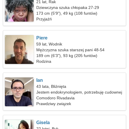
21 lat, Rak
Dziewczyna szuka chłopaka 27-29
173 cm (5'9"), 49 kg (108 funtów)
Przyjaźń
Piere
59 lat, Wodnik
Mężczyzna szuka starszej pani 48-54
189 cm (6'3"), 93 kg (205 funtów)
Rodzina
Ian
43 lata, Bliźnięta
Jestem endokrynologiem, potrzebuję cudownej
kobiety
Comodoro Rivadavia
Prawdziwy związek
Gisela
22 letni, Byk