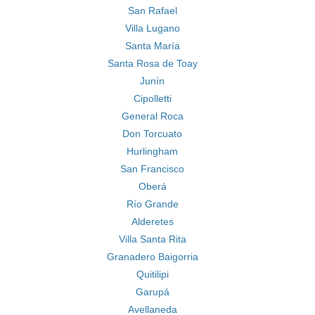
San Rafael
Villa Lugano
Santa María
Santa Rosa de Toay
Junín
Cipolletti
General Roca
Don Torcuato
Hurlingham
San Francisco
Oberá
Río Grande
Alderetes
Villa Santa Rita
Granadero Baigorria
Quitilipi
Garupá
Avellaneda