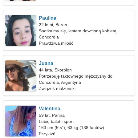
Paulina
22 letni, Baran
Spotkajmy się, jestem dowcipną kobietą
Concordia
Prawdziwa miłość
Juana
44 lata, Skorpion
Potrzebuję taktownego mężczyzny do
wspólnego gotowania
Concordia, Argentyna
Związek małżeński
Valentina
59 lat, Panna
Lubię balet i sport
163 cm (5'5"), 63 kg (138 funtów)
Przyjaźń