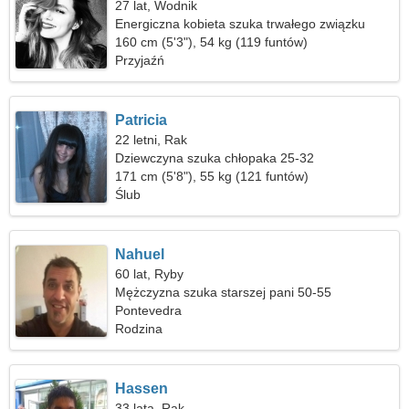
27 lat, Wodnik
Energiczna kobieta szuka trwałego związku
160 cm (5'3"), 54 kg (119 funtów)
Przyjaźń
Patricia
22 letni, Rak
Dziewczyna szuka chłopaka 25-32
171 cm (5'8"), 55 kg (121 funtów)
Ślub
Nahuel
60 lat, Ryby
Mężczyzna szuka starszej pani 50-55
Pontevedra
Rodzina
Hassen
33 lata, Rak