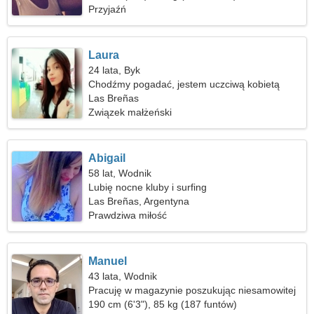
Przyjaźń
Laura
24 lata, Byk
Chodźmy pogadać, jestem uczciwą kobietą
Las Breñas
Związek małżeński
Abigail
58 lat, Wodnik
Lubię nocne kluby i surfing
Las Breñas, Argentyna
Prawdziwa miłość
Manuel
43 lata, Wodnik
Pracuję w magazynie poszukując niesamowitej
kobiety
190 cm (6'3"), 85 kg (187 funtów)