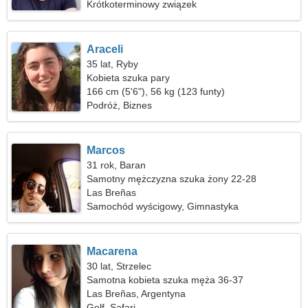
Krótkoterminowy związek
Araceli
35 lat, Ryby
Kobieta szuka pary
166 cm (5'6"), 56 kg (123 funty)
Podróż, Biznes
Marcos
31 rok, Baran
Samotny mężczyzna szuka żony 22-28
Las Breñas
Samochód wyścigowy, Gimnastyka
Macarena
30 lat, Strzelec
Samotna kobieta szuka męża 36-37
Las Breñas, Argentyna
Golf, Safari