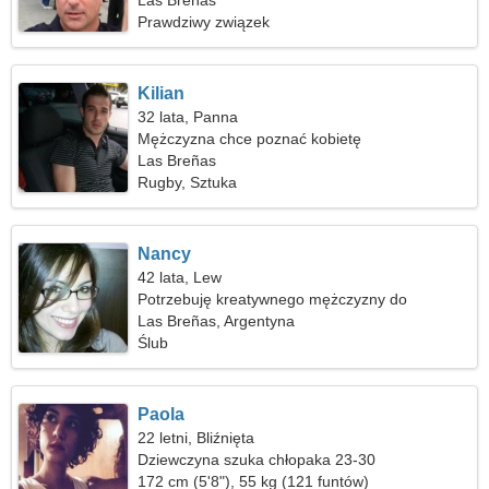
Las Breñas
Prawdziwy związek
Kilian
32 lata, Panna
Mężczyzna chce poznać kobietę
Las Breñas
Rugby, Sztuka
Nancy
42 lata, Lew
Potrzebuję kreatywnego mężczyzny do
wspólnego gotowania
Las Breñas, Argentyna
Ślub
Paola
22 letni, Bliźnięta
Dziewczyna szuka chłopaka 23-30
172 cm (5'8"), 55 kg (121 funtów)